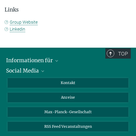
Links
Group Website
Linkedin
TOP
Informationen für
Social Media
Wissenschaftlerinnen und Wissenschaftler
Bewerberinnen und Bewerber
LinkedIn
Kontakt
Internationale Gäste
YouTube
Anreise
Medienvertreter
Mastodon
Studierende
Max-Planck-Gesellschaft
Schülerinnen und Schüler
RSS Feed Veranstaltungen