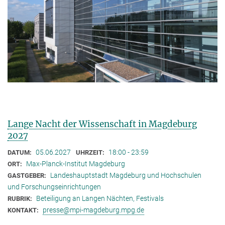
Lange Nacht der Wissenschaft in Magdeburg
2027
05.06.2027
18:00 - 23:59
DATUM:
UHRZEIT:
Max-Planck-Institut Magdeburg
ORT:
Landeshauptstadt Magdeburg und Hochschulen
GASTGEBER:
und Forschungseinrichtungen
Beteiligung an Langen Nächten, Festivals
RUBRIK:
presse@mpi-magdeburg.mpg.de
KONTAKT: