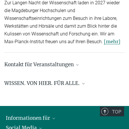
Zur Langen Nacht der Wissenschaft laden in 2027 wieder
die Magdeburger Hochschulen und
Wissenschaftseinrichtungen zum Besuch in ihre Labore,
Werkstätten und Hörsäle und damit zum Blick hinter die
Kulissen von Wissenschaft und Forschung ein. Wir am
[mehr]
Max-Planck-Institut freuen uns auf Ihren Besuch.
Kontakt für Veranstaltungen
Gabriele Ebel, M.A.
WISSEN. VON HIER. FÜR ALLE.
+49 391 6110 144
ebel@...
presse@...
TOP
© Harald Krieg / MPI
Magdeburg
Informationen für
Social Media
Wissenschaftlerinnen und Wissenschaftler