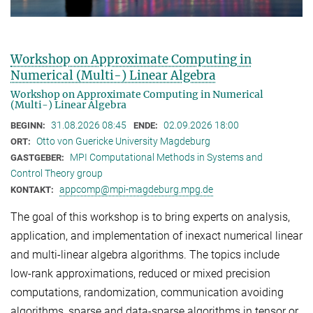
Workshop on Approximate Computing in
Numerical (Multi-) Linear Algebra
Workshop on Approximate Computing in Numerical
(Multi-) Linear Algebra
31.08.2026 08:45
02.09.2026 18:00
BEGINN:
ENDE:
Otto von Guericke University Magdeburg
ORT:
MPI Computational Methods in Systems and
GASTGEBER:
Control Theory group
appcomp@mpi-magdeburg.mpg.de
KONTAKT:
The goal of this workshop is to bring experts on analysis,
application, and implementation of inexact numerical linear
and multi-linear algebra algorithms. The topics include
low-rank approximations, reduced or mixed precision
computations, randomization, communication avoiding
algorithms, sparse and data-sparse algorithms in tensor or