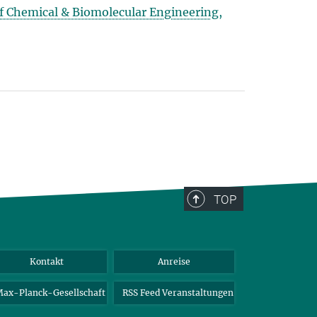
f Chemical & Biomolecular Engineering,
TOP
Kontakt
Anreise
ax-Planck-Gesellschaft
RSS Feed Veranstaltungen