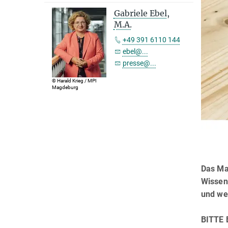
Gabriele Ebel,
M.A.
+49 391 6110 144
ebel@...
presse@...
© Harald Krieg / MPI
Magdeburg
Das Max
Wissen
und wel
BITTE 