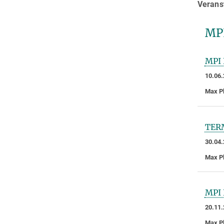
Veranst
MPI
MPI 
10.06.
Max Pl
TERM
30.04.
Max Pl
MPI 
20.11.
Max Pl