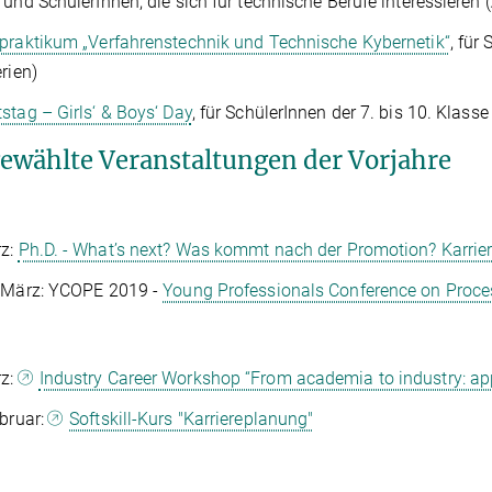
 und SchülerInnen, die sich für technische Berufe interessieren (
praktikum „Verfahrenstechnik und Technische Kybernetik“
, für
erien)
stag – Girls‘ & Boys‘ Day
, für SchülerInnen der 7. bis 10. Klass
ewählte Veranstaltungen der Vorjahre
rz:
Ph.D. - What’s next? Was kommt nach der Promotion? Karrie
. März: YCOPE 2019 -
Young Professionals Conference on Proce
rz:
Industry Career Workshop “From academia to industry: app
ebruar:
Softskill-Kurs "Karriereplanung"