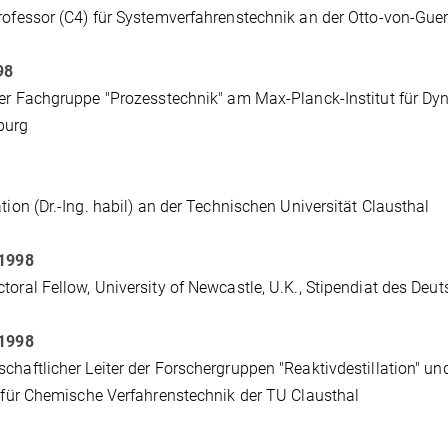
rofessor (C4) für Systemverfahrenstechnik an der Otto-von-Gue
98
der Fachgruppe "Prozesstechnik" am Max-Planck-Institut für D
burg
ation (Dr.-Ing. habil) an der Technischen Universität Clausthal
 1998
toral Fellow, University of Newcastle, U.K., Stipendiat des D
 1998
chaftlicher Leiter der Forschergruppen "Reaktivdestillation" u
t für Chemische Verfahrenstechnik der TU Clausthal