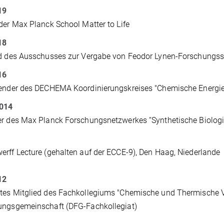
19
der Max Planck School Matter to Life
18
d des Ausschusses zur Vergabe von Feodor Lynen-Forschungss
16
zender des DECHEMA Koordinierungskreises "Chemische Energi
2014
r des
Max Planck Forschungsnetzwerkes “Synthetische Biologi
rff Lecture (gehalten auf der ECCE-9), Den Haag, Niederlande
12
es Mitglied des Fachkollegiums "
Chemische und Thermische V
ungsgemeinschaft (DFG-Fachkollegiat)