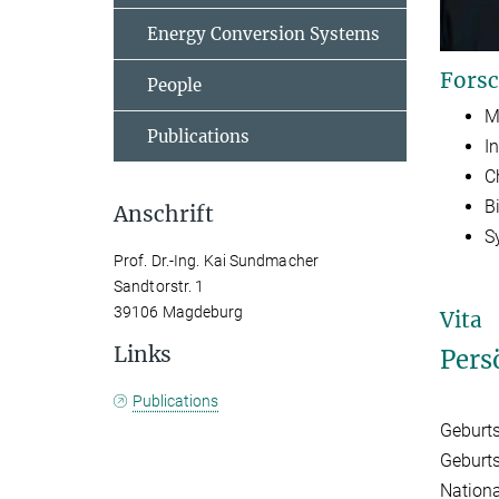
Energy Conversion Systems
Forsc
People
M
Publications
I
C
B
Anschrift
S
Prof. Dr.-Ing. Kai Sundmacher
Sandtorstr. 1
39106 Magdeburg
Vita
Links
Pers
Publications
Geburt
Geburts
Nationa