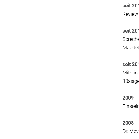
seit 20
Review 
seit 20
Spreche
Magde
seit 20
Mitglie
flüssig
2009
Einstei
2008
Dr. Me