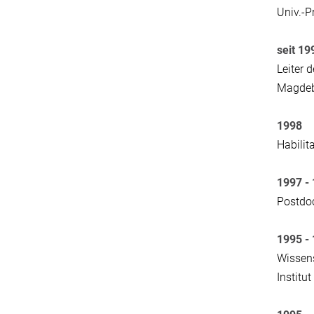
Univ.-P
seit 19
Leiter 
Magde
1998
Habilit
1997 -
Postdoc
1995 -
Wissens
Institu