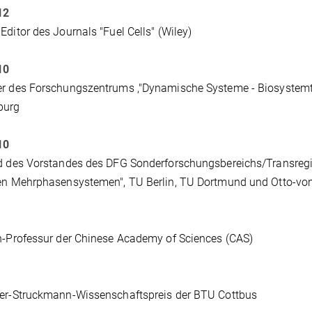
12
Editor des Journals "Fuel Cells" (Wiley)
10
r des Forschungszentrums ,"Dynamische Systeme - Biosystemte
burg
10
d des Vorstandes des DFG Sonderforschungsbereichs/Transregio
en Mehrphasensystemen", TU Berlin, TU Dortmund und Otto-vo
n-Professur der Chinese Academy of Sciences (CAS)
yer-Struckmann-Wissenschaftspreis der BTU Cottbus