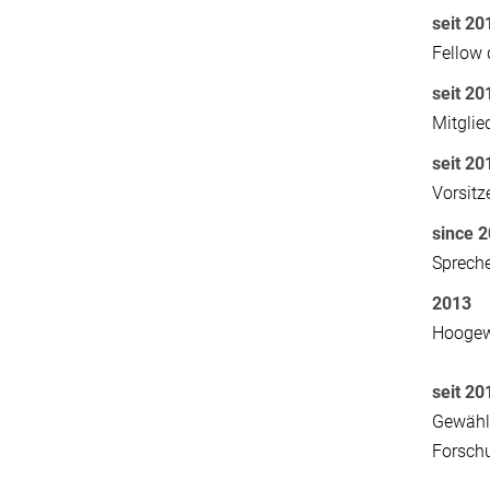
seit 20
Fellow 
seit 20
Mitglie
seit 20
Vorsit
since 
Spreche
2013
Hoogewe
seit 20
Gewählt
Forsch