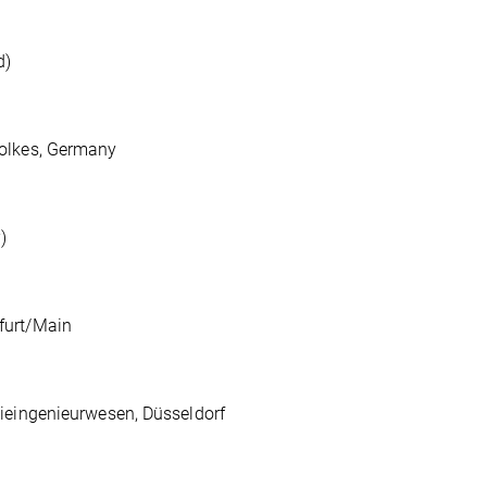
d)
Volkes, Germany
)
furt/Main
ieingenieurwesen, Düsseldorf