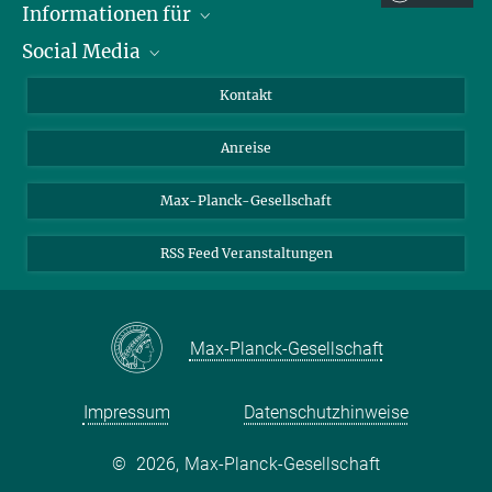
sek-mse@...
Informationen für
Social Media
Wissenschaftlerinnen und Wissenschaftler
Dr. Jakob Schweizer
Bewerberinnen und Bewerber
LinkedIn
Kontakt
+49 (0)391 6110 191
Internationale Gäste
YouTube
schweizer@...
Anreise
Medienvertreter
Mastodon
Studierende
Max-Planck-Gesellschaft
Schülerinnen und Schüler
RSS Feed Veranstaltungen
Max-Planck-Gesellschaft
Impressum
Datenschutzhinweise
©
2026, Max-Planck-Gesellschaft