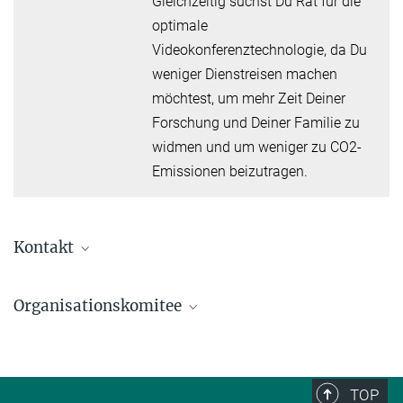
Gleichzeitig suchst Du Rat für die
optimale
Videokonferenztechnologie, da Du
weniger Dienstreisen machen
möchtest, um mehr Zeit Deiner
Forschung und Deiner Familie zu
widmen und um weniger zu CO2-
Emissionen beizutragen.
Kontakt
Fragen? Schreiben Sie uns!
Organisationskomitee
sustainability@mpi-magdeburg.mpg.de
Nachhaltigkeitsgruppe am Max-Planck-Institut
Sophia Pistorius
Magdeburg
+49 391 6110 400
pistorius@...
TOP