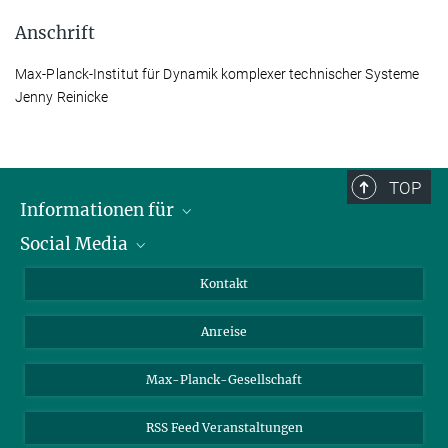
Anschrift
Max-Planck-Institut für Dynamik komplexer technischer Systeme
Jenny Reinicke
TOP
Informationen für
Social Media
Wissenschaftlerinnen und Wissenschaftler
Bewerberinnen und Bewerber
LinkedIn
Kontakt
Internationale Gäste
YouTube
Anreise
Medienvertreter
Mastodon
Studierende
Max-Planck-Gesellschaft
Schülerinnen und Schüler
RSS Feed Veranstaltungen