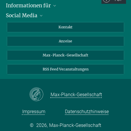
Informationen für
Social Media
Wissenschaftlerinnen und Wissenschaftler
Bewerberinnen und Bewerber
LinkedIn
Kontakt
Internationale Gäste
YouTube
Anreise
Medienvertreter
Mastodon
Studierende
Max-Planck-Gesellschaft
Schülerinnen und Schüler
RSS Feed Veranstaltungen
Max-Planck-Gesellschaft
Impressum
Datenschutzhinweise
©
2026, Max-Planck-Gesellschaft