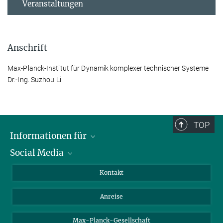
Veranstaltungen
Anschrift
Max-Planck-Institut für Dynamik komplexer technischer Systeme
Dr.-Ing. Suzhou Li
TOP
Informationen für
Social Media
Wissenschaftlerinnen und Wissenschaftler
Bewerberinnen und Bewerber
LinkedIn
Kontakt
Internationale Gäste
YouTube
Anreise
Medienvertreter
Mastodon
Studierende
Max-Planck-Gesellschaft