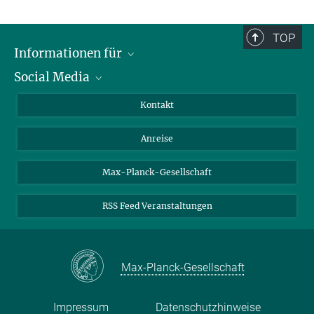
TOP
Informationen für
Social Media
Wissenschaftlerinnen und Wissenschaftler
Bewerberinnen und Bewerber
LinkedIn
Kontakt
Internationale Gäste
YouTube
Anreise
Medienvertreter
Mastodon
Studierende
Max-Planck-Gesellschaft
Schülerinnen und Schüler
RSS Feed Veranstaltungen
Max-Planck-Gesellschaft
Impressum
Datenschutzhinweise