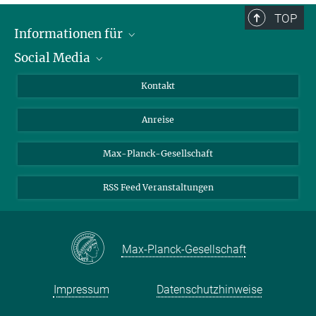
TOP
Informationen für
Social Media
Wissenschaftlerinnen und Wissenschaftler
Bewerberinnen und Bewerber
LinkedIn
Kontakt
Internationale Gäste
YouTube
Anreise
Medienvertreter
Mastodon
Studierende
Max-Planck-Gesellschaft
Schülerinnen und Schüler
RSS Feed Veranstaltungen
Max-Planck-Gesellschaft
Impressum
Datenschutzhinweise