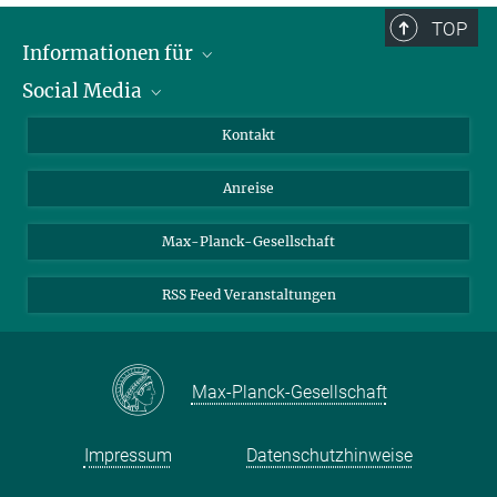
TOP
Informationen für
Social Media
Wissenschaftlerinnen und Wissenschaftler
Bewerberinnen und Bewerber
LinkedIn
Kontakt
Internationale Gäste
YouTube
Anreise
Medienvertreter
Mastodon
Studierende
Max-Planck-Gesellschaft
Schülerinnen und Schüler
RSS Feed Veranstaltungen
Max-Planck-Gesellschaft
Impressum
Datenschutzhinweise