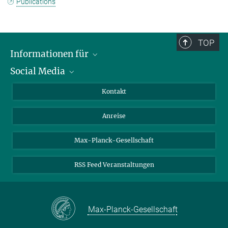
Publications
TOP
Informationen für
Social Media
Wissenschaftlerinnen und Wissenschaftler
Bewerberinnen und Bewerber
LinkedIn
Kontakt
Internationale Gäste
YouTube
Anreise
Medienvertreter
Mastodon
Studierende
Max-Planck-Gesellschaft
Schülerinnen und Schüler
RSS Feed Veranstaltungen
Max-Planck-Gesellschaft