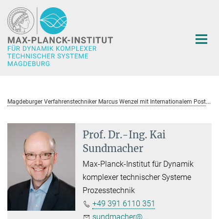
Hauptinhalt
M
agdeburger Verfahrenstechniker Marcus Wenzel mit Internationalem Posterpreis der Chemischen Reaktionstechnik ausgezeichnet
Prof. Dr.-Ing. Kai
Sundmacher
Max-Planck-Institut für Dynamik
komplexer technischer Systeme
Prozesstechnik
+49 391 6110 351
sundmacher@...