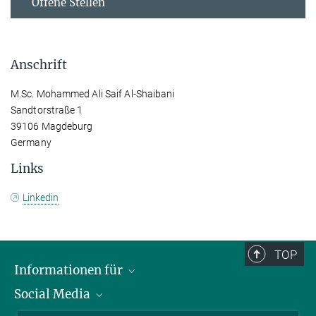
Offene Stellen
Anschrift
M.Sc. Mohammed Ali Saif Al-Shaibani
Sandtorstraße 1
39106 Magdeburg
Germany
Links
Linkedin
TOP
Informationen für
Social Media
Wissenschaftlerinnen und Wissenschaftler