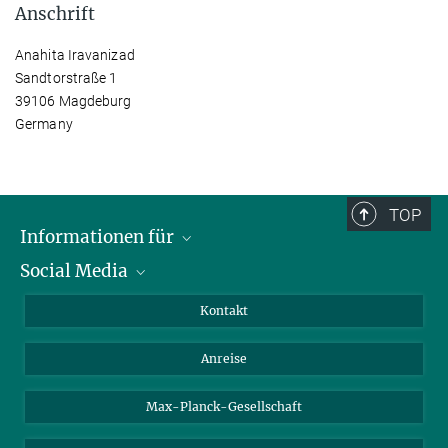
Anschrift
Anahita Iravanizad
Sandtorstraße 1
39106 Magdeburg
Germany
TOP
Informationen für
Social Media
Wissenschaftlerinnen und Wissenschaftler
Bewerberinnen und Bewerber
LinkedIn
Kontakt
Internationale Gäste
YouTube
Anreise
Medienvertreter
Mastodon
Studierende
Max-Planck-Gesellschaft
Schülerinnen und Schüler