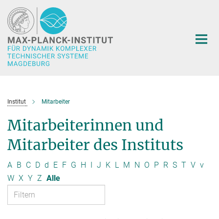
Hauptinhalt
Institut
Mitarbeiter
Mitarbeiterinnen und
Mitarbeiter des Instituts
A
B
C
D
d
E
F
G
H
I
J
K
L
M
N
O
P
R
S
T
V
v
W
X
Y
Z
Alle