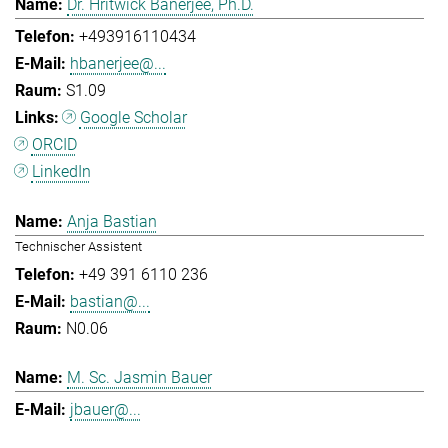
Dr. Hritwick Banerjee, Ph.D.
+493916110434
hbanerjee@...
S1.09
Google Scholar
ORCID
LinkedIn
Anja Bastian
Technischer Assistent
+49 391 6110 236
bastian@...
N0.06
M. Sc. Jasmin Bauer
jbauer@...