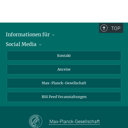
TOP
Informationen für
Social Media
Wissenschaftlerinnen und Wissenschaftler
Bewerberinnen und Bewerber
LinkedIn
Kontakt
Internationale Gäste
YouTube
Anreise
Medienvertreter
Mastodon
Studierende
Max-Planck-Gesellschaft
Schülerinnen und Schüler
RSS Feed Veranstaltungen
Max-Planck-Gesellschaft