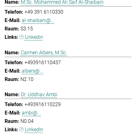
M.Sc. Mohammed Ali Saif Al-Shaibani
+49 391 6110330
al-shaibani@...
S3.15
Linkedin
Carmen Albers, M.Sc.
+493916110437
albers@...
N2.10
Dr. Uddhav Ambi
+493916110229
ambi@...
N0.04
LinkedIn