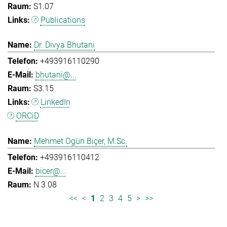
S1.07
Publications
Dr. Divya Bhutani
+493916110290
bhutani@...
S3.15
LinkedIn
ORCiD
Mehmet Ogün Biçer, M.Sc.
+493916110412
bicer@...
N 3.08
<<
<
1
2
3
4
5
>
>>