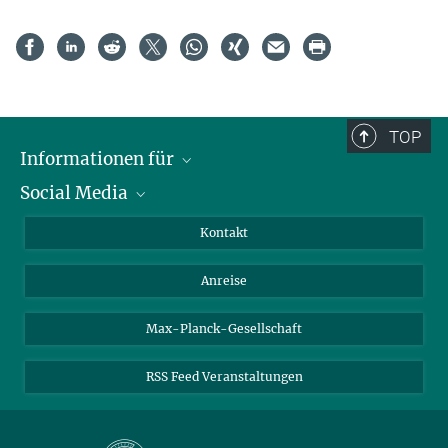
TOP
Informationen für
Social Media
Wissenschaftlerinnen und Wissenschaftler
Bewerberinnen und Bewerber
LinkedIn
Kontakt
Internationale Gäste
YouTube
Anreise
Medienvertreter
Mastodon
Studierende
Max-Planck-Gesellschaft
Schülerinnen und Schüler
RSS Feed Veranstaltungen