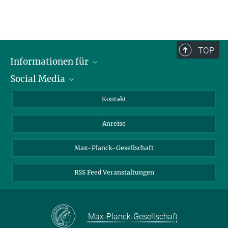
TOP
Informationen für
Social Media
Wissenschaftlerinnen und Wissenschaftler
Bewerberinnen und Bewerber
LinkedIn
Kontakt
Internationale Gäste
YouTube
Anreise
Medienvertreter
Mastodon
Studierende
Max-Planck-Gesellschaft
Schülerinnen und Schüler
RSS Feed Veranstaltungen
Max-Planck-Gesellschaft