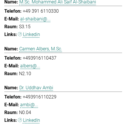
M.Sc. Mohammed Ali Saif Al-Shaibani
+49 391 6110330
al-shaibani@...
S3.15
Linkedin
Carmen Albers, M.Sc.
+493916110437
albers@...
N2.10
Dr. Uddhav Ambi
+493916110229
ambi@...
N0.04
LinkedIn