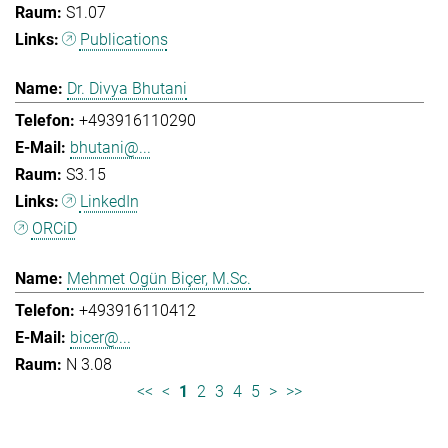
S1.07
Publications
Dr. Divya Bhutani
+493916110290
bhutani@...
S3.15
LinkedIn
ORCiD
Mehmet Ogün Biçer, M.Sc.
+493916110412
bicer@...
N 3.08
<<
<
1
2
3
4
5
>
>>