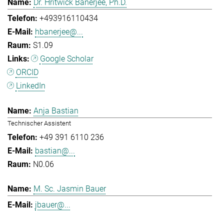
Dr. Hritwick Banerjee, Ph.D.
+493916110434
hbanerjee@...
S1.09
Google Scholar
ORCID
LinkedIn
Anja Bastian
Technischer Assistent
+49 391 6110 236
bastian@...
N0.06
M. Sc. Jasmin Bauer
jbauer@...