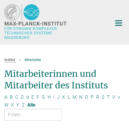
Hauptinhalt
Institut
Mitarbeiter
Mitarbeiterinnen und
Mitarbeiter des Instituts
A
B
C
D
d
E
F
G
H
I
J
K
L
M
N
O
P
R
S
T
V
v
W
X
Y
Z
Alle