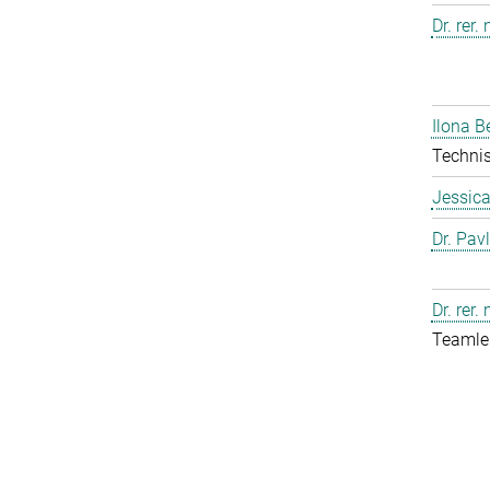
Dr. rer.
Ilona B
Technis
Jessic
Dr. Pav
Dr. rer.
Teamlei