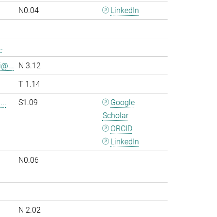
N0.04
LinkedIn
.
i@...
N 3.12
T 1.14
..
S1.09
Google
Scholar
ORCID
LinkedIn
N0.06
.
N 2.02