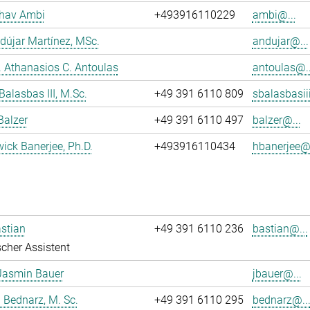
dhav Ambi
+493916110229
ambi@...
dújar Martínez, MSc.
andujar@...
r. Athanasios C. Antoulas
antoulas@..
Balasbas III, M.Sc.
+49 391 6110 809
sbalasbasii
Balzer
+49 391 6110 497
balzer@...
wick Banerjee, Ph.D.
+493916110434
hbanerjee@.
stian
+49 391 6110 236
bastian@...
cher Assistent
Jasmin Bauer
jbauer@...
 Bednarz, M. Sc.
+49 391 6110 295
bednarz@..