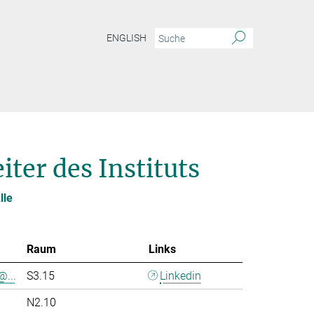
ENGLISH
ter des Instituts
lle
Raum
Links
@...
S3.15
Linkedin
N2.10