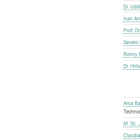
Dr. Ud
Ivan An
Prof. D
Severo 
Ronny 
Dr. Hrit
Anja Ba
Technis
M. Sc. 
Claudia