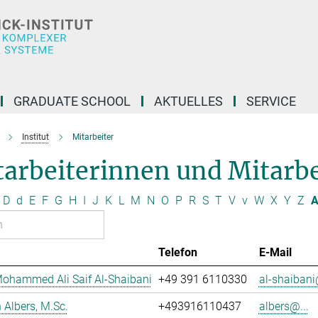
GRADUATE SCHOOL
AKTUELLES
SERVICE
Institut
Mitarbeiter
arbeiterinnen und Mitarbei
D
d
E
F
G
H
I
J
K
L
M
N
O
P
R
S
T
V
v
W
X
Y
Z
A
Telefon
E-Mail
ohammed Ali Saif Al-Shaibani
+49 391 6110330
al-shaibani
Albers, M.Sc.
+493916110437
albers@...