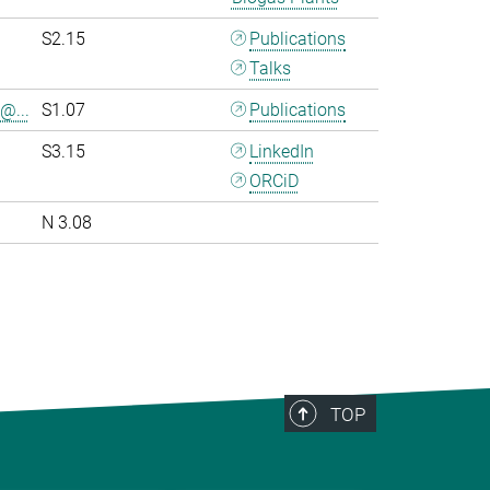
S2.15
Publications
Talks
@...
S1.07
Publications
S3.15
LinkedIn
ORCiD
N 3.08
>
TOP