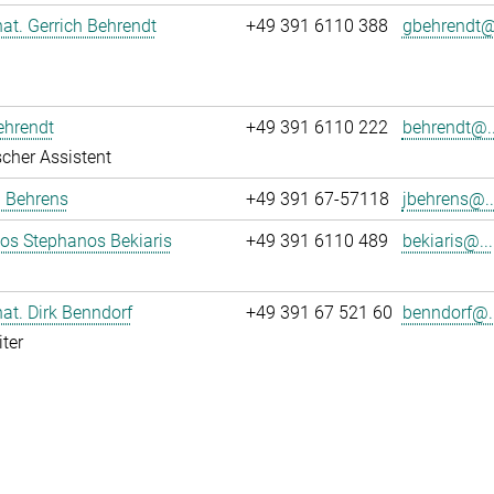
 nat. Gerrich Behrendt
+49 391 6110 388
gbehrendt@.
ehrendt
+49 391 6110 222
behrendt@..
cher Assistent
a Behrens
+49 391 67-57118
jbehrens@..
los Stephanos Bekiaris
+49 391 6110 489
bekiaris@...
 nat. Dirk Benndorf
+49 391 67 521 60
benndorf@..
ter