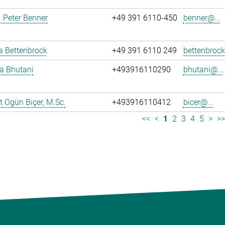
r. Peter Benner
+49 391 6110-450
benner@...
ja Bettenbrock
+49 391 6110 249
bettenbrock
ya Bhutani
+493916110290
bhutani@...
 Ogün Biçer, M.Sc.
+493916110412
bicer@...
<<
<
1
2
3
4
5
>
>