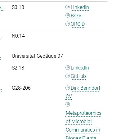
..
S3.18
LinkedIn
Bsky
ORCiD
.
N0.14
.
Universität Gebäude 07
S2.18
LinkedIn
GitHub
.
G28-206
Dirk Benndorf
CV
Metaproteomics
of Microbial
Communities in
Biogas Plants