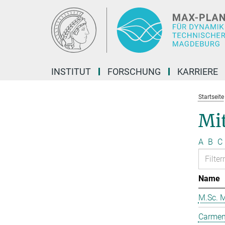
Hauptinhalt
INSTITUT
FORSCHUNG
KARRIERE
Startseite
Mit
A
B
C
Name
M.Sc. M
Carmen 