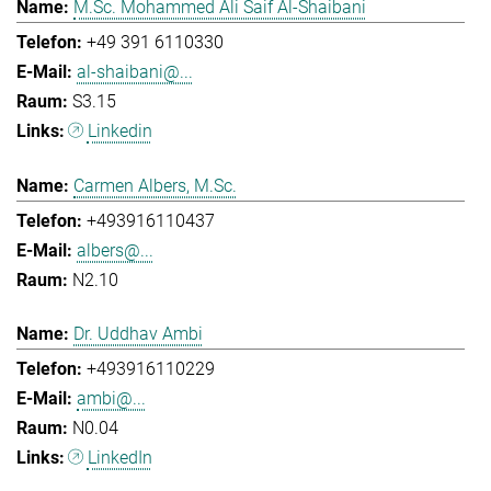
M.Sc. Mohammed Ali Saif Al-Shaibani
+49 391 6110330
al-shaibani@...
S3.15
Linkedin
Carmen Albers, M.Sc.
+493916110437
albers@...
N2.10
Dr. Uddhav Ambi
+493916110229
ambi@...
N0.04
LinkedIn