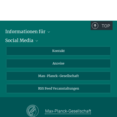
TOP
Informationen für
Social Media
Wissenschaftlerinnen und Wissenschaftler
Bewerberinnen und Bewerber
LinkedIn
Kontakt
Internationale Gäste
YouTube
Anreise
Medienvertreter
Mastodon
Studierende
Max-Planck-Gesellschaft
Schülerinnen und Schüler
RSS Feed Veranstaltungen
Max-Planck-Gesellschaft