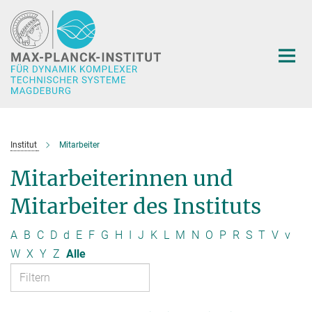
Hauptinhalt
Institut
Mitarbeiter
Mitarbeiterinnen und
Mitarbeiter des Instituts
A
B
C
D
d
E
F
G
H
I
J
K
L
M
N
O
P
R
S
T
V
v
W
X
Y
Z
Alle