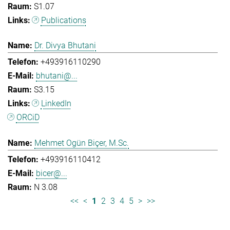
S1.07
Publications
Dr. Divya Bhutani
+493916110290
bhutani@...
S3.15
LinkedIn
ORCiD
Mehmet Ogün Biçer, M.Sc.
+493916110412
bicer@...
N 3.08
<<
<
1
2
3
4
5
>
>>