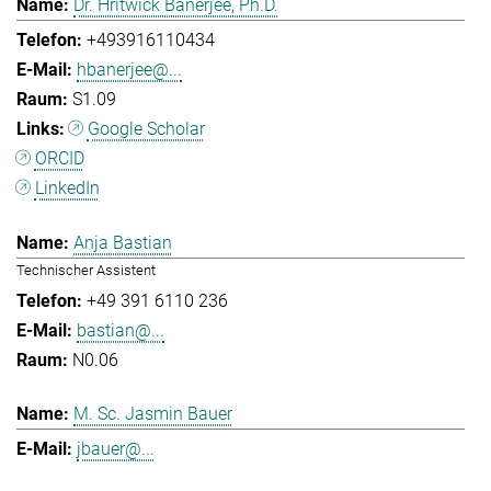
Dr. Hritwick Banerjee, Ph.D.
+493916110434
hbanerjee@...
S1.09
Google Scholar
ORCID
LinkedIn
Anja Bastian
Technischer Assistent
+49 391 6110 236
bastian@...
N0.06
M. Sc. Jasmin Bauer
jbauer@...