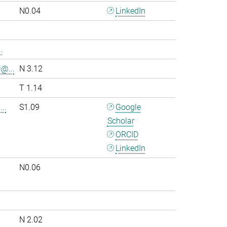
N0.04
LinkedIn
.
i@...
N 3.12
T 1.14
..
S1.09
Google
Scholar
ORCID
LinkedIn
N0.06
.
N 2.02