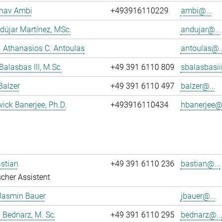
dhav Ambi
+493916110229
ambi@...
dújar Martínez, MSc.
andujar@...
r. Athanasios C. Antoulas
antoulas@..
Balasbas III, M.Sc.
+49 391 6110 809
sbalasbasii
Balzer
+49 391 6110 497
balzer@...
wick Banerjee, Ph.D.
+493916110434
hbanerjee@.
stian
+49 391 6110 236
bastian@...
cher Assistent
Jasmin Bauer
jbauer@...
 Bednarz, M. Sc.
+49 391 6110 295
bednarz@..