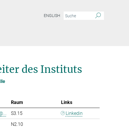
ENGLISH
ter des Instituts
lle
Raum
Links
@...
S3.15
Linkedin
N2.10