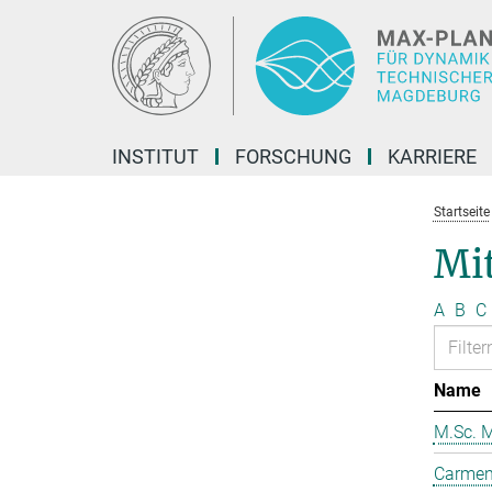
Hauptinhalt
INSTITUT
FORSCHUNG
KARRIERE
Startseite
Mit
A
B
C
Name
M.Sc. M
Carmen 