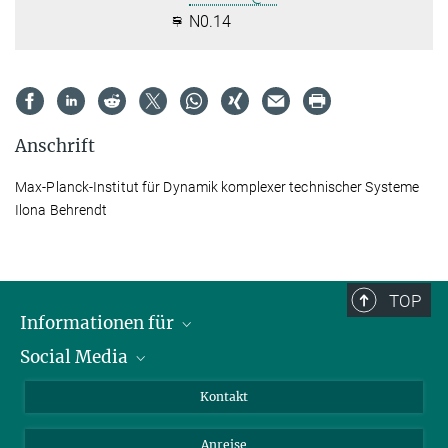
N0.14
Anschrift
Max-Planck-Institut für Dynamik komplexer technischer Systeme
Ilona Behrendt
TOP
Informationen für
Social Media
Wissenschaftlerinnen und Wissenschaftler
Bewerberinnen und Bewerber
LinkedIn
Kontakt
Internationale Gäste
YouTube
Anreise