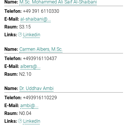
M.Sc. Mohammed Ali Saif Al-Shaibani
+49 391 6110330
al-shaibani@...
S3.15
Linkedin
Carmen Albers, M.Sc.
+493916110437
albers@...
N2.10
Dr. Uddhav Ambi
+493916110229
ambi@...
N0.04
LinkedIn