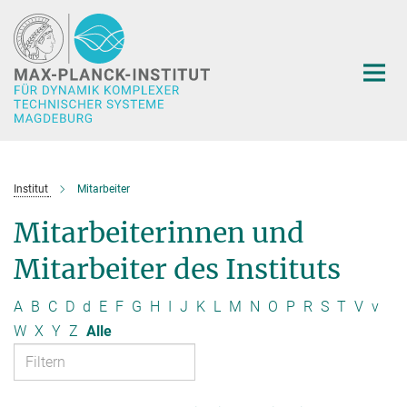
Hauptinhalt
Institut
Mitarbeiter
Mitarbeiterinnen und
Mitarbeiter des Instituts
A
B
C
D
d
E
F
G
H
I
J
K
L
M
N
O
P
R
S
T
V
v
W
X
Y
Z
Alle