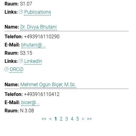
S1.07
Publications
Dr. Divya Bhutani
+493916110290
bhutani@...
S3.15
LinkedIn
ORCiD
Mehmet Ogün Biçer, M.Sc.
+493916110412
bicer@...
N 3.08
<<
<
1
2
3
4
5
>
>>