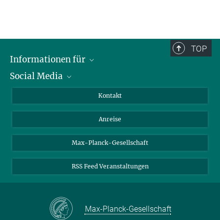
TOP
Informationen für
Social Media
Wissenschaftlerinnen und Wissenschaftler
Bewerberinnen und Bewerber
LinkedIn
Kontakt
Internationale Gäste
YouTube
Anreise
Medienvertreter
Mastodon
Studierende
Max-Planck-Gesellschaft
Schülerinnen und Schüler
RSS Feed Veranstaltungen
Max-Planck-Gesellschaft