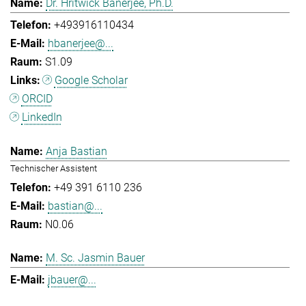
Dr. Hritwick Banerjee, Ph.D.
+493916110434
hbanerjee@...
S1.09
Google Scholar
ORCID
LinkedIn
Anja Bastian
Technischer Assistent
+49 391 6110 236
bastian@...
N0.06
M. Sc. Jasmin Bauer
jbauer@...