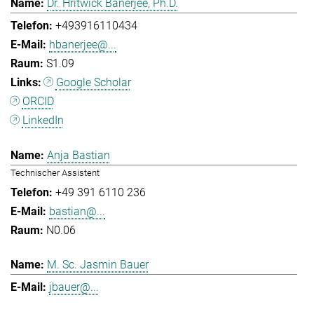
Dr. Hritwick Banerjee, Ph.D.
+493916110434
hbanerjee@...
S1.09
Google Scholar
ORCID
LinkedIn
Anja Bastian
Technischer Assistent
+49 391 6110 236
bastian@...
N0.06
M. Sc. Jasmin Bauer
jbauer@...