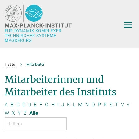
Hauptinhalt
Institut
Mitarbeiter
Mitarbeiterinnen und
Mitarbeiter des Instituts
A
B
C
D
d
E
F
G
H
I
J
K
L
M
N
O
P
R
S
T
V
v
W
X
Y
Z
Alle