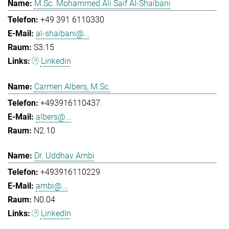
M.Sc. Mohammed Ali Saif Al-Shaibani
+49 391 6110330
al-shaibani@...
S3.15
Linkedin
Carmen Albers, M.Sc.
+493916110437
albers@...
N2.10
Dr. Uddhav Ambi
+493916110229
ambi@...
N0.04
LinkedIn