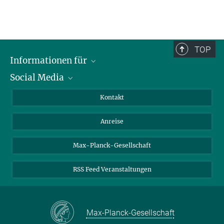
TOP
Informationen für
Social Media
Wissenschaftlerinnen und Wissenschaftler
Bewerberinnen und Bewerber
LinkedIn
Kontakt
Internationale Gäste
YouTube
Anreise
Medienvertreter
Mastodon
Studierende
Max-Planck-Gesellschaft
Schülerinnen und Schüler
RSS Feed Veranstaltungen
Max-Planck-Gesellschaft