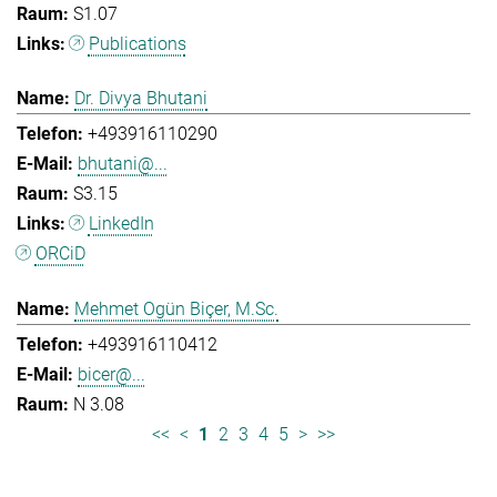
S1.07
Publications
Dr. Divya Bhutani
+493916110290
bhutani@...
S3.15
LinkedIn
ORCiD
Mehmet Ogün Biçer, M.Sc.
+493916110412
bicer@...
N 3.08
<<
<
1
2
3
4
5
>
>>