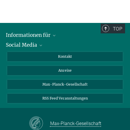
TOP
Informationen für
Social Media
Wissenschaftlerinnen und Wissenschaftler
Bewerberinnen und Bewerber
LinkedIn
Kontakt
Internationale Gäste
YouTube
Anreise
Medienvertreter
Mastodon
Studierende
Max-Planck-Gesellschaft
Schülerinnen und Schüler
RSS Feed Veranstaltungen
Max-Planck-Gesellschaft