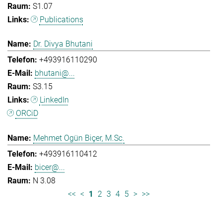
S1.07
Publications
Dr. Divya Bhutani
+493916110290
bhutani@...
S3.15
LinkedIn
ORCiD
Mehmet Ogün Biçer, M.Sc.
+493916110412
bicer@...
N 3.08
<<
<
1
2
3
4
5
>
>>