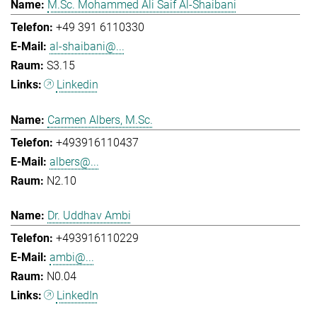
M.Sc. Mohammed Ali Saif Al-Shaibani
+49 391 6110330
al-shaibani@...
S3.15
Linkedin
Carmen Albers, M.Sc.
+493916110437
albers@...
N2.10
Dr. Uddhav Ambi
+493916110229
ambi@...
N0.04
LinkedIn