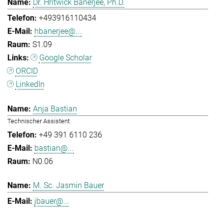
Dr. Hritwick Banerjee, Ph.D.
+493916110434
hbanerjee@...
S1.09
Google Scholar
ORCID
LinkedIn
Anja Bastian
Technischer Assistent
+49 391 6110 236
bastian@...
N0.06
M. Sc. Jasmin Bauer
jbauer@...