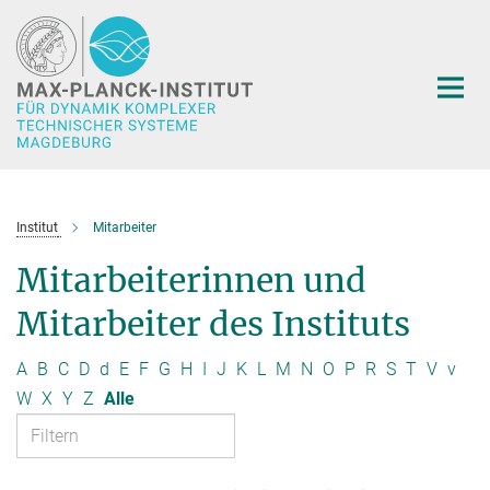
Hauptinhalt
Institut
Mitarbeiter
Mitarbeiterinnen und
Mitarbeiter des Instituts
A
B
C
D
d
E
F
G
H
I
J
K
L
M
N
O
P
R
S
T
V
v
W
X
Y
Z
Alle