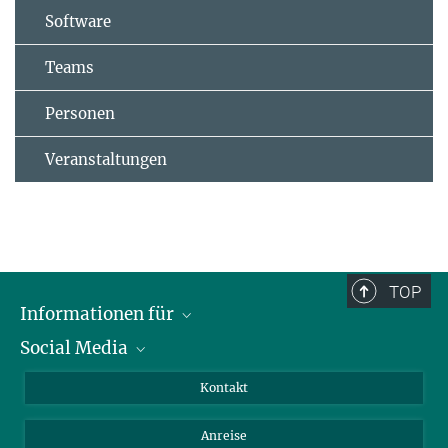
Software
Teams
Personen
Veranstaltungen
TOP
Informationen für
Social Media
Wissenschaftlerinnen und Wissenschaftler
Bewerberinnen und Bewerber
LinkedIn
Kontakt
Internationale Gäste
YouTube
Anreise
Medienvertreter