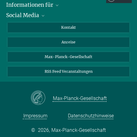
berninger@...
Informationen für
Max-Planck-Innovation GmbH
Social Media
Wissenschaftlerinnen und Wissenschaftler
Bewerberinnen und Bewerber
LinkedIn
Kontakt
Internationale Gäste
YouTube
Anreise
Medienvertreter
Mastodon
Studierende
Max-Planck-Gesellschaft
Schülerinnen und Schüler
RSS Feed Veranstaltungen
Max-Planck-Gesellschaft
Impressum
Datenschutzhinweise
©
2026, Max-Planck-Gesellschaft