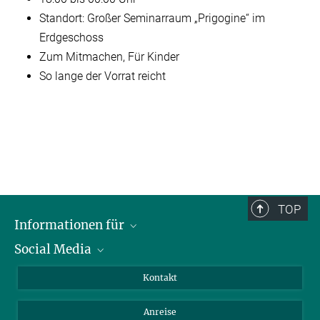
Standort: Großer Seminarraum „Prigogine“ im
Erdgeschoss
Zum Mitmachen,
Für Kinder
So lange der Vorrat reicht
TOP
Informationen für
Social Media
Wissenschaftlerinnen und Wissenschaftler
Bewerberinnen und Bewerber
LinkedIn
Kontakt
Internationale Gäste
YouTube
Anreise