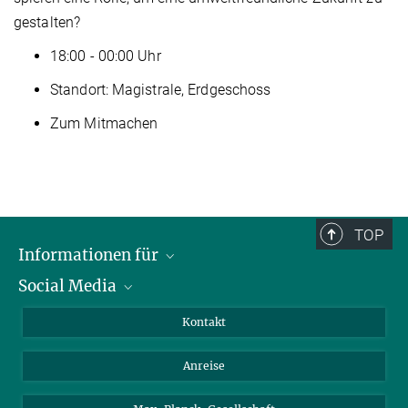
gestalten?
18:00 - 00:00 Uhr
Standort: Magistrale, Erdgeschoss
Zum Mitmachen
TOP
Informationen für
Social Media
Wissenschaftlerinnen und Wissenschaftler
Bewerberinnen und Bewerber
LinkedIn
Kontakt
Internationale Gäste
YouTube
Anreise
Medienvertreter
Mastodon
Studierende