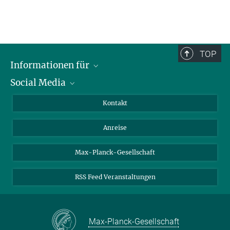
TOP
Informationen für
Social Media
Wissenschaftlerinnen und Wissenschaftler
Bewerberinnen und Bewerber
LinkedIn
Kontakt
Internationale Gäste
YouTube
Anreise
Medienvertreter
Mastodon
Studierende
Max-Planck-Gesellschaft
Schülerinnen und Schüler
RSS Feed Veranstaltungen
Max-Planck-Gesellschaft