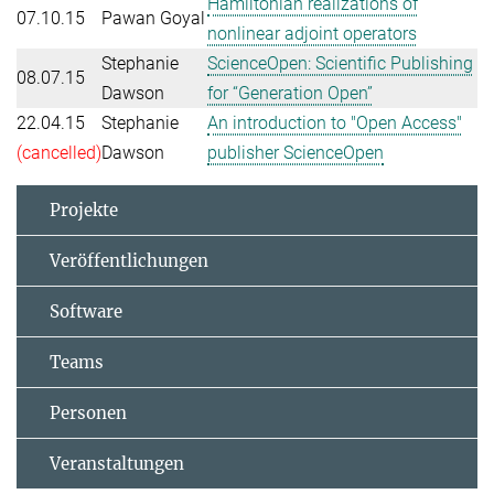
Hamiltonian realizations of
07.10.15
Pawan Goyal
nonlinear adjoint operators
Stephanie
ScienceOpen: Scientific Publishing
08.07.15
Dawson
for “Generation Open”
22.04.15
Stephanie
An introduction to "Open Access"
(cancelled)
Dawson
publisher ScienceOpen
Projekte
Veröffentlichungen
Software
Teams
Personen
Veranstaltungen