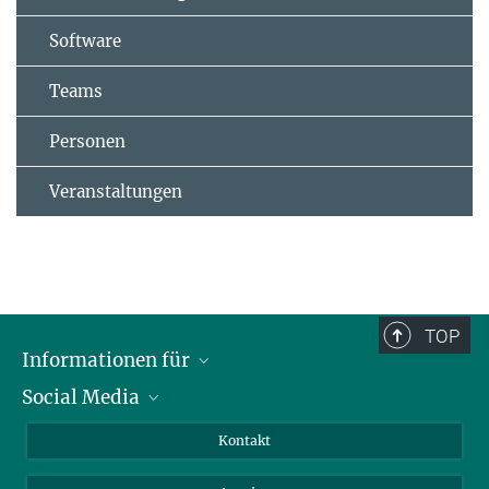
Software
Teams
Personen
Veranstaltungen
TOP
Informationen für
Social Media
Wissenschaftlerinnen und Wissenschaftler
Bewerberinnen und Bewerber
LinkedIn
Kontakt
Internationale Gäste
YouTube