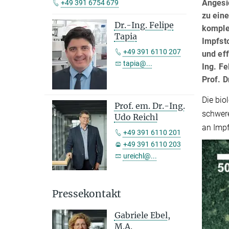
Angesic
+49 391 6754 679
zu ein
Dr.-Ing. Felipe
komple
Tapia
Impfsto
+49 391 6110 207
und ef
tapia@...
Ing. Fe
Prof. D
Die bio
Prof. em. Dr.-Ing.
schwere
Udo Reichl
an Impf
+49 391 6110 201
+49 391 6110 203
ureichl@...
Pressekontakt
Gabriele Ebel,
M.A.