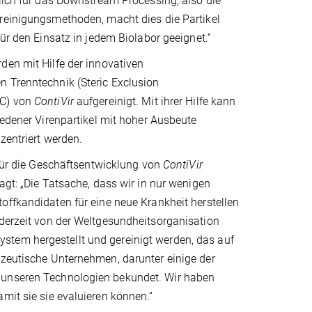
lich für das Downstream Processing, also die
reinigungsmethoden, macht dies die Partikel
für den Einsatz in jedem Biolabor geeignet.“
den mit Hilfe der innovativen
 Trenntechnik (Steric Exclusion
XC) von
ContiVir
aufgereinigt. Mit ihrer Hilfe kann
iedener Virenpartikel mit hoher Ausbeute
zentriert werden.
 für die Geschäftsentwicklung von
ContiVir
agt: „Die Tatsache, dass wir in nur wenigen
ffkandidaten für eine neue Krankheit herstellen
 derzeit von der Weltgesundheitsorganisation
stem hergestellt und gereinigt werden, das auf
azeutische Unternehmen, darunter einige der
n unseren Technologien bekundet. Wir haben
mit sie sie evaluieren können.“