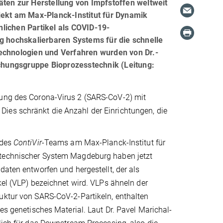
äten zur Herstellung von Impfstoffen weltweit
ojekt am Max-Planck-Institut für Dynamik
lichen Partikel als COVID-19-
ig hochskalierbaren Systems für die schnelle
Technologien und Verfahren wurden von Dr.-
schungsgruppe Bioprozesstechnik (Leitung:
hung des Corona-Virus 2 (SARS-CoV-2) mit
ies schränkt die Anzahl der Einrichtungen, die
 des
ContiVir
-Teams am Max-Planck-Institut für
technischer System Magdeburg haben jetzt
daten entworfen und hergestellt, der als
kel (VLP) bezeichnet wird. VLPs ähneln der
uktur von SARS-CoV-2-Partikeln, enthalten
ses genetisches Material. Laut Dr. Pavel Marichal-