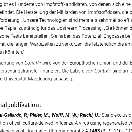
 gibt es Hunderte von Impfstoffkandidaten, von denen sich eine
efindet. Die Herstellung der Milliarden von Impfstoffdosen, die 
orderung. „Unsere Technologien sind mehr als zehnmal so effizi
ipe Tapia, zuständig für das Upstream Processing. „Sie können 
ische Tests bereitstellen. Sie haben das Potenzial, Engpässe be
it die langen Wartezeiten zu verkürzen, die letztendlich die 
n könnten.“
rschung von
ContiVir
wird von der Europäischen Union und der
orschungstransfer finanziert. Die Labore von
ContiVir
sind am L
e-Universität Magdeburg ansässig.
nalpublikation:
-Gallardo, P.; Pieler, M.; Wolff, M. W.; Reichl, U.
:
Steric exclusi
ation of cell culture-derived influenza A virus using regenerate
ylene glycol. Journal of Chromatography A
1483
(3), S. 110 - 11