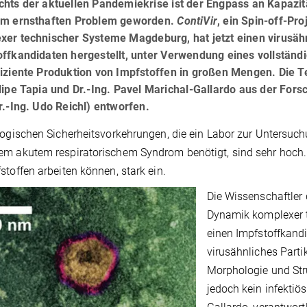
hts der aktuellen Pandemiekrise ist der Engpass an Kapazit
em ernsthaften Problem geworden.
ContiVir
, ein Spin-off-Pr
xer technischer Systeme Magdeburg, hat jetzt einen virusähn
ffkandidaten hergestellt, unter Verwendung eines vollständ
fiziente Produktion von Impfstoffen in großen Mengen. Die 
lipe Tapia und Dr.-Ing. Pavel Marichal-Gallardo aus der For
r.-Ing. Udo Reichl) entworfen.
logischen Sicherheitsvorkehrungen, die ein Labor zur Untersuc
m akutem respiratorischem Syndrom benötigt, sind sehr hoch. D
stoffen arbeiten können, stark ein.
Die Wissenschaftler
Dynamik komplexer 
einen Impfstoffkandi
virusähnliches Parti
Morphologie und Str
jedoch kein infektiö