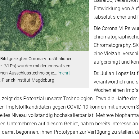
Gallardo, verantwort
Entwicklung von Auf
„absolut sicher und 
Die Corona VLPs wur
chromatographischen
Chromatography, S
eine Vielzahl versch
 Bild gezeigten Corona-virusähnlichen
aufgereinigt und kon
el (VLPs) wurden mit der innovativen
schen Ausschlusstechnologie
…
[mehr]
Dr. Julian Lopez ist
-Planck-Institut Magdeburg
verantwortlich und s
Wochen einen Impfsto
 zeigt das Potenzial unserer Technologien. Etwa die Hälfte der
ten Impfstoffkandidaten gegen COVID-19 können mit unserem Sy
ielles Niveau vollständig hochskalierbar ist. Mehrere biopharm
en Unternehmen auf diesem Gebiet, haben bereits Interesse a
h damit begonnen, ihnen Prototypen zur Verfügung zu stellen, da