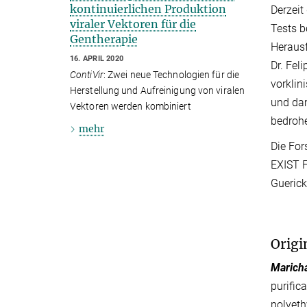
kontinuierlichen Produktion
Derzeit
viraler Vektoren für die
Tests b
Gentherapie
Herausf
16. APRIL 2020
Dr. Fel
ContiVir
: Zwei neue Technologien für die
vorklin
Herstellung und Aufreinigung von viralen
und dam
Vektoren werden kombiniert
bedrohe
mehr
Die Fo
EXIST F
Guerick
Origi
Marichal
purific
polyeth