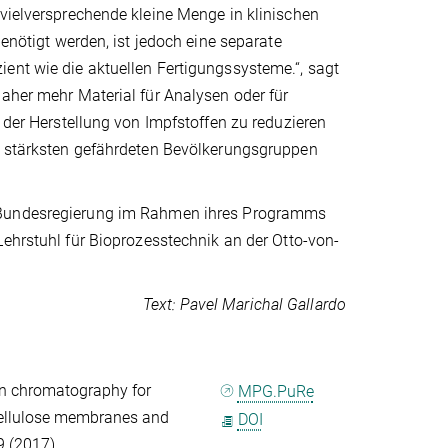
 vielversprechende kleine Menge in klinischen
benötigt werden, ist jedoch eine separate
ent wie die aktuellen Fertigungssysteme.“, sagt
daher mehr Material für Analysen oder für
i der Herstellung von Impfstoffen zu reduzieren
am stärksten gefährdeten Bevölkerungsgruppen
 Bundesregierung im Rahmen ihres Programms
ehrstuhl für Bioprozesstechnik an der Otto-von-
Text: Pavel Marichal Gallardo
on chromatography for
MPG.PuRe
d cellulose membranes and
DOI
9 (2017)