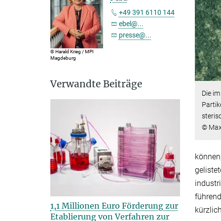
+49 391 6110 144
ebel@...
presse@...
© Harald Krieg / MPI
Magdeburg
Verwandte Beiträge
Die im
Partik
steri
© Max
können,
geliste
industr
führend
1,1 Millionen Euro Förderung zur
kürzlic
Etablierung von Verfahren zur