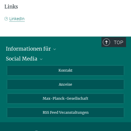
Links
LinkedIn
TOP
Informationen für
Social Media
Wissenschaftlerinnen und Wissenschaftler
Bewerberinnen und Bewerber
LinkedIn
Kontakt
Internationale Gäste
YouTube
Anreise
Medienvertreter
Mastodon
Studierende
Max-Planck-Gesellschaft
Schülerinnen und Schüler
RSS Feed Veranstaltungen