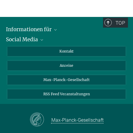
TOP
Informationen für
Social Media
Wissenschaftlerinnen und Wissenschaftler
Bewerberinnen und Bewerber
LinkedIn
Kontakt
Internationale Gäste
YouTube
Anreise
Medienvertreter
Mastodon
Studierende
Max-Planck-Gesellschaft
Schülerinnen und Schüler
RSS Feed Veranstaltungen
Max-Planck-Gesellschaft