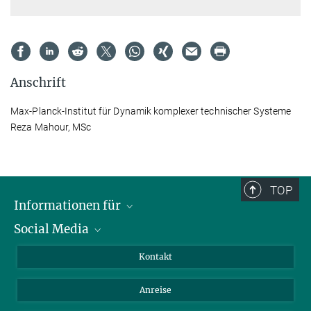
Anschrift
Max-Planck-Institut für Dynamik komplexer technischer Systeme
Reza Mahour, MSc
TOP
Informationen für
Social Media
Wissenschaftlerinnen und Wissenschaftler
Bewerberinnen und Bewerber
LinkedIn
Kontakt
Internationale Gäste
YouTube
Anreise
Medienvertreter
Mastodon