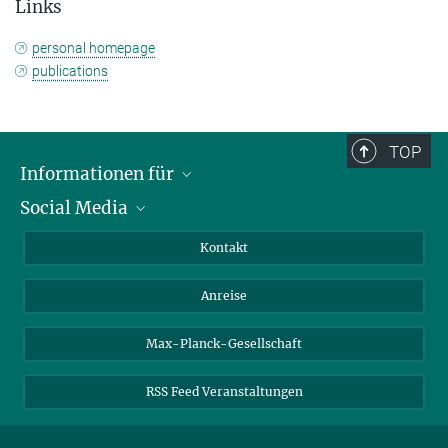
Links
personal homepage
publications
TOP
Informationen für
Social Media
Wissenschaftlerinnen und Wissenschaftler
Bewerberinnen und Bewerber
LinkedIn
Kontakt
Internationale Gäste
YouTube
Anreise
Medienvertreter
Mastodon
Studierende
Max-Planck-Gesellschaft
Schülerinnen und Schüler
RSS Feed Veranstaltungen