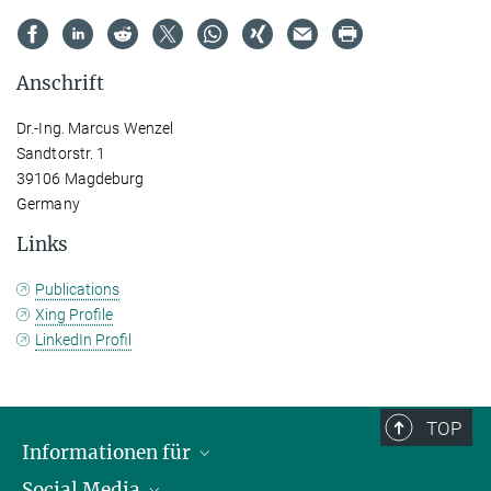
Anschrift
Dr.-Ing. Marcus Wenzel
Sandtorstr. 1
39106 Magdeburg
Germany
Links
Publications
Xing Profile
LinkedIn Profil
TOP
Informationen für
Social Media
Wissenschaftlerinnen und Wissenschaftler