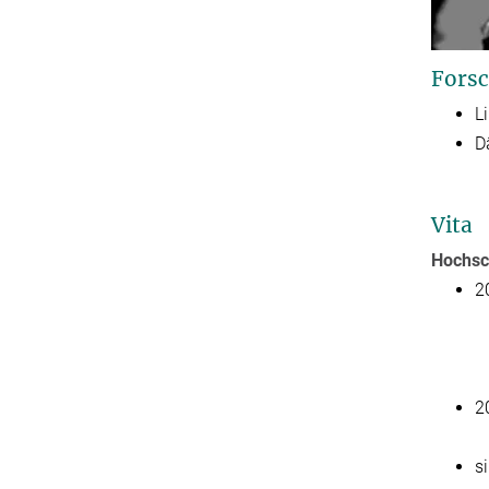
Forsc
L
D
Vita
Hochsc
2
2
s