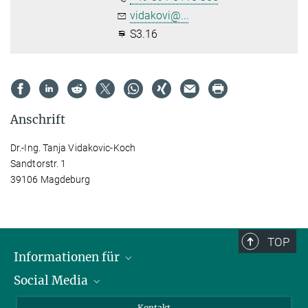
vidakovi@...
S3.16
Anschrift
Dr.-Ing. Tanja Vidakovic-Koch
Sandtorstr. 1
39106 Magdeburg
TOP
Informationen für
Social Media
Wissenschaftlerinnen und Wissenschaftler
Bewerberinnen und Bewerber
LinkedIn
Kontakt