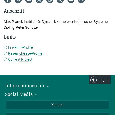
Anschrift
Max-Planck-Institut für Dynamik komplexer technischer Systeme
Dr.-Ing. Peter Schulze
Links
LinkedIn-Profile
ResearchGate-Profile
Current Project
TOP
Informationen für
Social Media
Wissenschaftlerinnen und Wissenschaftler
Bewerberinnen und Bewerber
LinkedIn
Kontakt
Internationale Gäste
YouTube