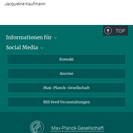
Jacqueline Kaufmann
TOP
Informationen für
Social Media
Wissenschaftlerinnen und Wissenschaftler
Bewerberinnen und Bewerber
LinkedIn
Kontakt
Internationale Gäste
YouTube
Anreise
Medienvertreter
Mastodon
Studierende
Max-Planck-Gesellschaft
Schülerinnen und Schüler
RSS Feed Veranstaltungen
Max-Planck-Gesellschaft