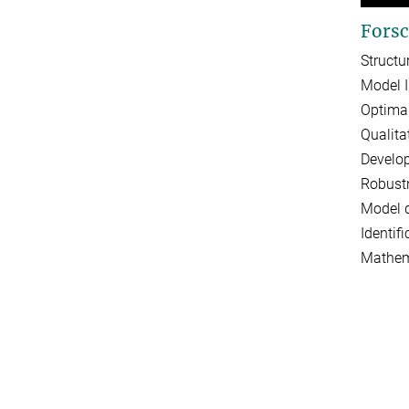
Forsc
Structu
Model I
Optimal
Qualita
Develop
Robustn
Model d
Identif
Mathema