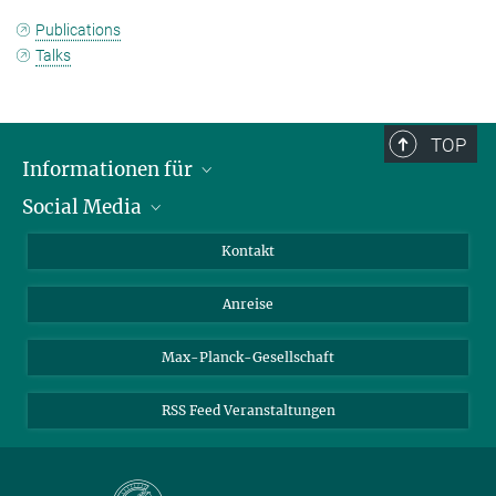
Publications
Talks
TOP
Informationen für
Social Media
Wissenschaftlerinnen und Wissenschaftler
Bewerberinnen und Bewerber
LinkedIn
Kontakt
Internationale Gäste
YouTube
Anreise
Medienvertreter
Mastodon
Studierende
Max-Planck-Gesellschaft
Schülerinnen und Schüler
RSS Feed Veranstaltungen