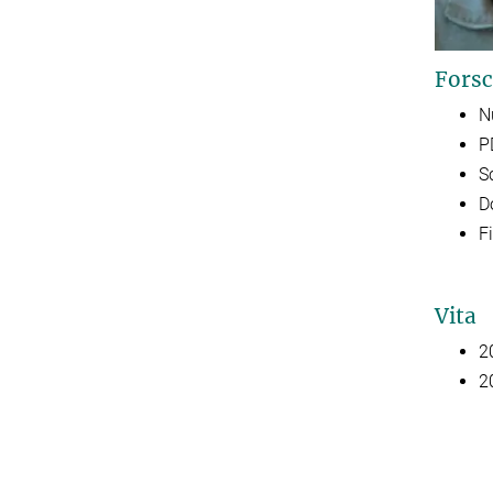
Forsc
N
P
S
D
F
Vita
2
2