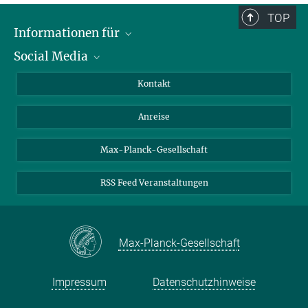
TOP
Informationen für
Social Media
Wissenschaftlerinnen und Wissenschaftler
Bewerberinnen und Bewerber
LinkedIn
Kontakt
Internationale Gäste
YouTube
Anreise
Medienvertreter
Mastodon
Studierende
Max-Planck-Gesellschaft
Schülerinnen und Schüler
RSS Feed Veranstaltungen
Max-Planck-Gesellschaft
Impressum
Datenschutzhinweise