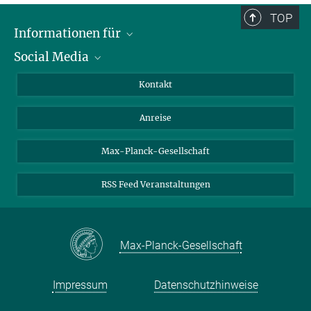
TOP
Informationen für
Social Media
Wissenschaftlerinnen und Wissenschaftler
Bewerberinnen und Bewerber
LinkedIn
Kontakt
Internationale Gäste
YouTube
Anreise
Medienvertreter
Mastodon
Studierende
Max-Planck-Gesellschaft
Schülerinnen und Schüler
RSS Feed Veranstaltungen
Max-Planck-Gesellschaft
Impressum
Datenschutzhinweise