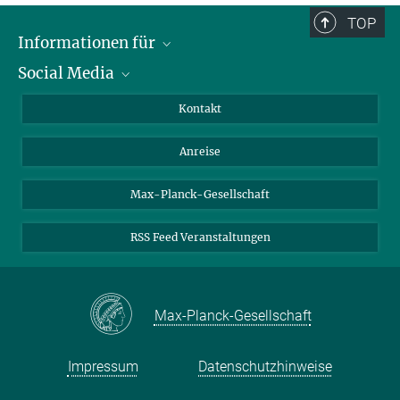
TOP
Informationen für
Social Media
Wissenschaftlerinnen und Wissenschaftler
Bewerberinnen und Bewerber
LinkedIn
Kontakt
Internationale Gäste
YouTube
Anreise
Medienvertreter
Mastodon
Studierende
Max-Planck-Gesellschaft
Schülerinnen und Schüler
RSS Feed Veranstaltungen
Max-Planck-Gesellschaft
Impressum
Datenschutzhinweise