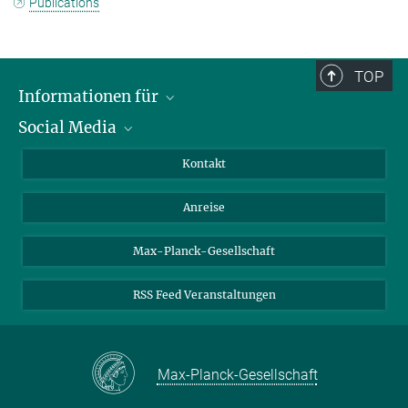
Publications
TOP
Informationen für
Social Media
Wissenschaftlerinnen und Wissenschaftler
Bewerberinnen und Bewerber
LinkedIn
Kontakt
Internationale Gäste
YouTube
Anreise
Medienvertreter
Mastodon
Studierende
Max-Planck-Gesellschaft
Schülerinnen und Schüler
RSS Feed Veranstaltungen
Max-Planck-Gesellschaft