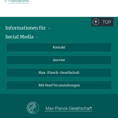
Publications
TOP
Informationen für
Social Media
Wissenschaftlerinnen und Wissenschaftler
Bewerberinnen und Bewerber
LinkedIn
Kontakt
Internationale Gäste
YouTube
Anreise
Medienvertreter
Mastodon
Studierende
Max-Planck-Gesellschaft
Schülerinnen und Schüler
RSS Feed Veranstaltungen
Max-Planck-Gesellschaft