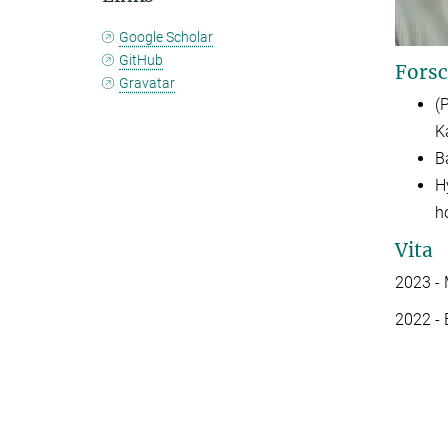
Google Scholar
GitHub
Forsc
Gravatar
(
K
B
H
h
Vita
2023 - 
2022 - 