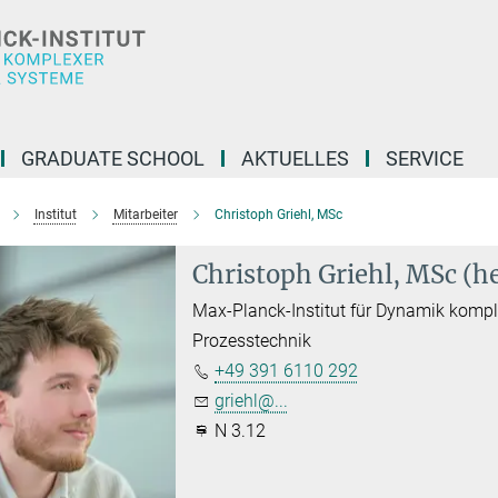
GRADUATE SCHOOL
AKTUELLES
SERVICE
Institut
Mitarbeiter
Christoph Griehl, MSc
Christoph Griehl, MSc (h
Max-Planck-Institut für Dynamik komp
Prozesstechnik
+49 391 6110 292
griehl@...
N 3.12